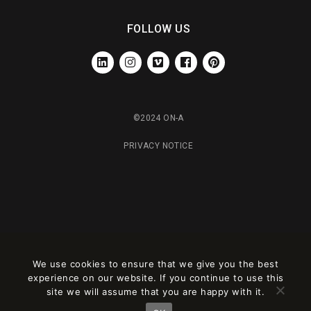
FOLLOW US
LINKEDIN
INSTAGRAM
VIMEO
FACEBOOK
PINTEREST
©2024 ON-A
PRIVACY NOTICE
We use cookies to ensure that we give you the best
experience on our website. If you continue to use this
Este sitio está registrado en
wpml.org
como sitio de desarrollo. Cambia a una
site we will assume that you are happy with it.
clave de sitio de producción en
remove this banner
.