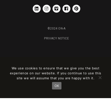
LINKEDIN
INSTAGRAM
VIMEO
FACEBOOK
PINTEREST
©2024 ON-A
PRIVACY NOTICE
We use cookies to ensure that we give you the best
experience on our website. If you continue to use this
site we will assume that you are happy with it.
OK
Este sitio está registrado en
wpml.org
como sitio de desarrollo. Cambia a una
clave de sitio de producción en
remove this banner
.