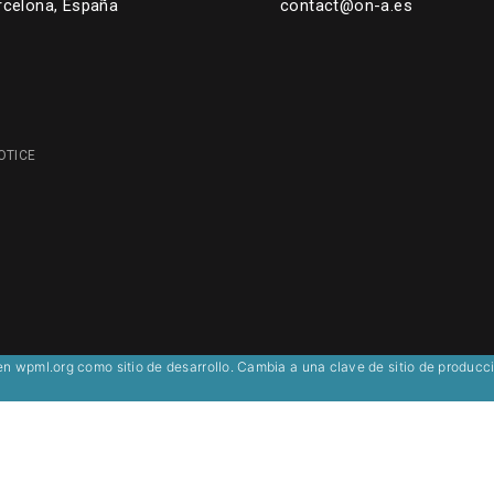
rcelona, España
contact@on-a.es
OTICE
 en
wpml.org
como sitio de desarrollo. Cambia a una clave de sitio de produc