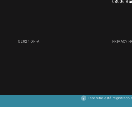
08006 Ba
©2024 ON-A
PRIVACY N
Este sitio está registrado